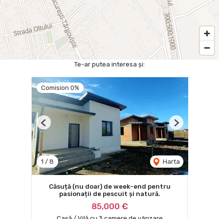
Te-ar putea interesa și:
Comision 0%
Previous
Next
1
/
8
Harta
Căsuță (nu doar) de week-end pentru
pasionații de pescuit și natură.
85,000 €
Casă / Vilă cu 3 camere de vânzare