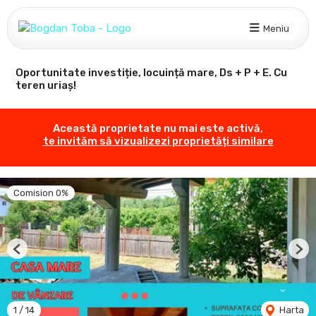
Meniu
Oportunitate investiție, locuință mare, Ds + P + E. Cu
teren uriaș!
Această proprietate nu mai este activă,
te invităm să vizualizezi proprietăți similare
Comision 0%
Previous
Nex
1
/
14
Harta