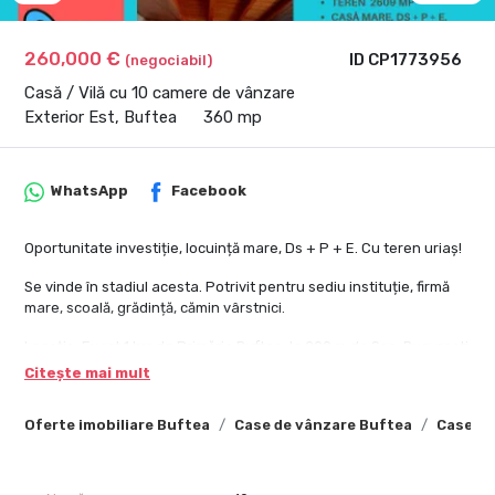
260,000 €
ID CP1773956
(negociabil)
Casă / Vilă cu 10 camere de vânzare
Exterior Est, Buftea
360 mp
WhatsApp
Facebook
Oportunitate investiție, locuință mare, Ds + P + E. Cu teren uriaș!
Se vinde în stadiul acesta. Potrivit pentru sediu instituție, firmă
mare, scoală, grădință, cămin vârstnici.
Locație: Exact 1 km de Primăria Buftea, la 200 m de Sos. București
- Târgoviște.
Citește mai mult
Casa are numeroase camere, sincer nu am putut să le număr, le
Oferte imobiliare Buftea
Case de vânzare Buftea
Case de
numărăm împreună.
Suprafață terenului 2609 mp. Dă frâu liber imaginației... câte ai
face în curtea uriașă?