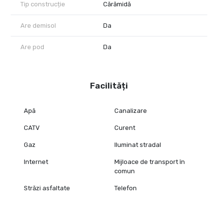
Tip construcție
Cărămidă
Are demisol
Da
Are pod
Da
Facilități
Apă
Canalizare
CATV
Curent
Gaz
Iluminat stradal
Internet
Mijloace de transport în
comun
Străzi asfaltate
Telefon