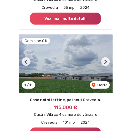
Crevedia
55 mp
2024
Vezi mai multe detalii
Comision 0%
Previous
Next
1
/
11
Harta
Case noi și ieftine, pe lacul Crevedia.
115,000 €
Casă / Vilă cu 4 camere de vânzare
Crevedia
101 mp
2024