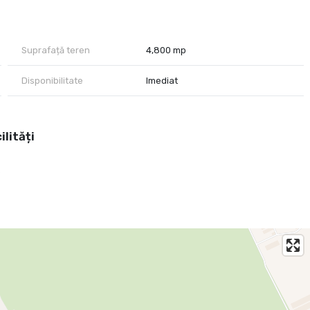
 cabană
re caută un loc retras, în mijlocul naturii, dar aproape de facilități.
Suprafață teren
4,800 mp
Disponibilitate
Imediat
ilități
e