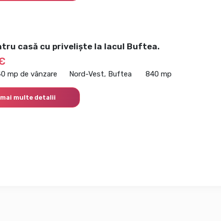
tru casă cu priveliște la lacul Buftea.
€
40 mp de vânzare
Nord-Vest, Buftea
840 mp
 mai multe detalii