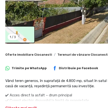
1
/
3
Oferte imobiliare Ciocanesti
Terenuri de vânzare Ciocanest
Trimite pe
WhatsApp
Distribuie pe
Facebook
Vând teren generos, în suprafață de 4.800 mp, situat în satul
casă de vacanță, reședință permanentă sau investiție.
✔️ Acces direct la asfalt – drum principal
✔️ Curent electric disponibil la limită de proprietate
✔️ Pădure exact în spatele terenului – peisaj deosebit, aer cura