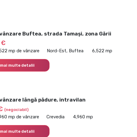
vânzare Buftea, strada Tamași, zona Gării
 €
,522 mp de vânzare
Nord-Est, Buftea
6,522 mp
 mai multe detalii
vânzare lângă pădure, intravilan
 €
(negociabil)
,960 mp de vânzare
Crevedia
4,960 mp
 mai multe detalii