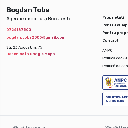
Bogdan Toba
Proprietăți
Agenție imobiliară Bucuresti
Pentru cump
0726137500
Pentru propr
bogdan.toba2005@gmail.com
Contact
Str. 23 August, nr. 75
ANPC
Deschide în Google Maps
Politică cookie
Politică de con
Vânzări case vile
Vânzări ter