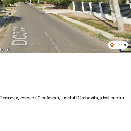
Harta
i
 Decindea, comuna Ciocănești, județul Dâmbovița, ideal pentru
t, intimitate