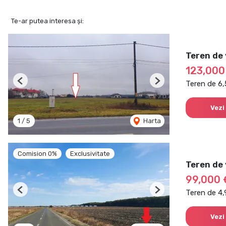
Te-ar putea interesa și:
Teren de 
123,000
Teren de 6
Previous
Next
Vezi
1
/
5
Harta
Comision 0%
Exclusivitate
Teren de 
99,000
Teren de 4
Previous
Next
Vezi