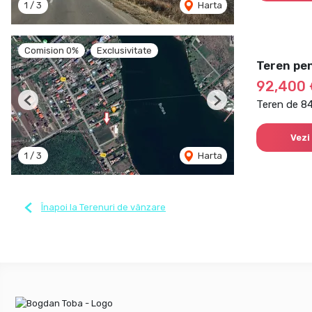
1
/
3
Harta
Comision 0%
Exclusivitate
Teren pen
92,400 
Teren de 8
Previous
Next
Vezi
1
/
3
Harta
Înapoi la Terenuri de vânzare