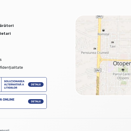
ărători
ietari
s
fidențialitate
enuri