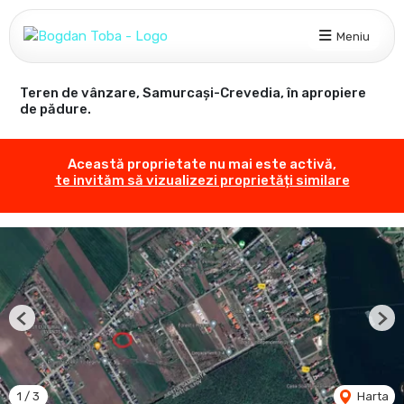
Meniu
Teren de vânzare, Samurcași-Crevedia, în apropiere
de pădure.
Această proprietate nu mai este activă,
te invităm să vizualizezi proprietăți similare
Previous
Nex
1
/
3
Harta