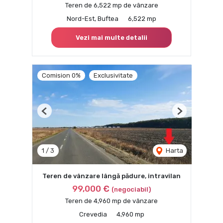
Teren de 6,522 mp de vânzare
Nord-Est, Buftea
6,522 mp
Vezi mai multe detalii
Comision 0%
Exclusivitate
Previous
Next
1
/
3
Harta
Teren de vânzare lângă pădure, intravilan
99,000 €
(negociabil)
Teren de 4,960 mp de vânzare
Crevedia
4,960 mp