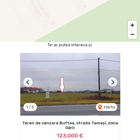
Te-ar putea interesa și:
Previous
Next
1
/
5
Harta
Teren de vânzare Buftea, strada Tamași, zona
Gării
123,000 €