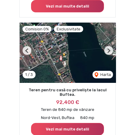
Vezi mai multe detalii
Comision 0%
Exclusivitate
Previous
Next
1
/
3
Harta
Teren pentru casă cu priveliște la lacul
Buftea.
92,400 €
Teren de 840 mp de vânzare
Nord-Vest, Buftea
840 mp
Vezi mai multe detalii