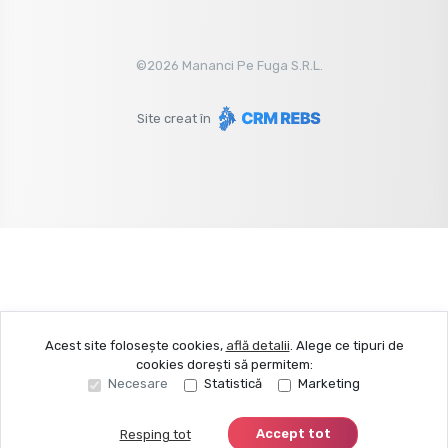
©
2026
Mananci Pe Fuga S.R.L.
Site creat în
Acest site folosește cookies,
află detalii
.
Alege ce tipuri de
cookies dorești să permitem:
Necesare
Statistică
Marketing
Accept tot
Resping tot