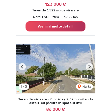
123,000 €
Teren de 6,522 mp de vânzare
Nord-Est, Buftea
6,522 mp
Vezi mai multe detalii
Previous
Next
1
/
3
Harta
Teren de vânzare – Ciocănești, Dâmbovița – la
asfalt, cu pădure în spate și util
86,000 €