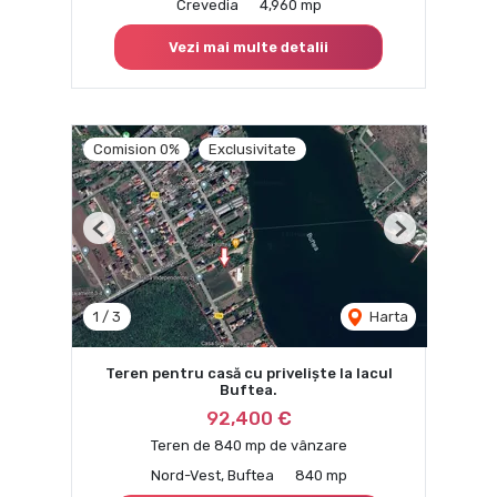
Crevedia
4,960 mp
Vezi mai multe detalii
Comision 0%
Exclusivitate
Previous
Next
1
/
3
Harta
Teren pentru casă cu priveliște la lacul
Buftea.
92,400 €
Teren de 840 mp de vânzare
Nord-Vest, Buftea
840 mp