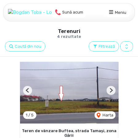
Sună acum
Meniu
Terenuri
4 rezultate
Caută din nou
Filtrează
Previous
Next
1
/
5
Harta
Teren de vânzare Buftea, strada Tamași, zona
Gării